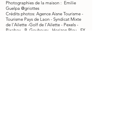
Photographies de la maison : Emilie
Guelpa @griottes
Crédits photos: Agence Aisne Tourisme -
Tourisme Pays de Laon - Syndicat Mixte
de l'Ailette -Golf de l'Ailette - Pexels -
Pixabay - B. Gouhoury - Horizon Bleu - FX.
Dessirier - AS. Flament - Center Parcs - V.
Colin - JP. Gilson - E. Pillot - M. Farcy
Rédaction :
Claire Dubos
Création et développement du site Web
:
Claire Dubos
17 rue Saint Martin
02 000 LAON
FRANCE
Tél.
+33 (0)6 09 23 09 06