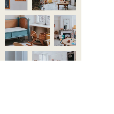
17 rue Saint Martin
02 000 LAON
FRANCE
Tél.
+33 (0)6 09 23 09 06